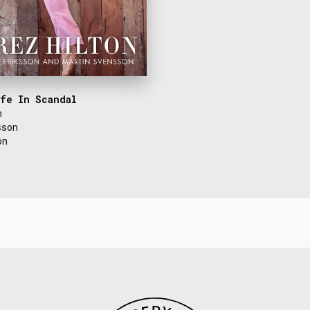
fe In Scandal
n
sson
on