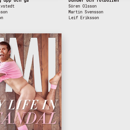
g upp och gå
Dunder och fotbollen
lvstedt
Sören Olsson
sson
Martin Svensson
on
Leif Eriksson