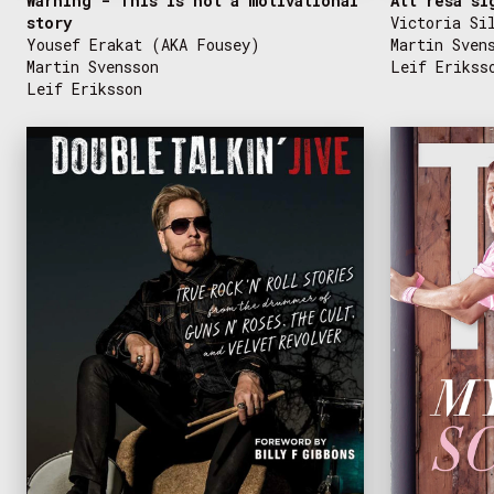
Warning - This is not a motivational
Att resa si
story
Victoria Si
Yousef Erakat (AKA Fousey)
Martin Sven
Martin Svensson
Leif Erikss
Leif Eriksson