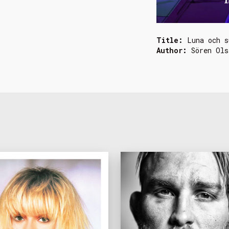
Title:
Luna och s
Author:
Sören Ols