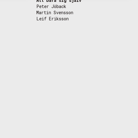
Att bära sig själv
Peter Jöback
Martin Svensson
Leif Eriksson