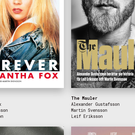
The Mauler
x
Alexander Gustafsson
sson
Martin Svensson
on
Leif Eriksson